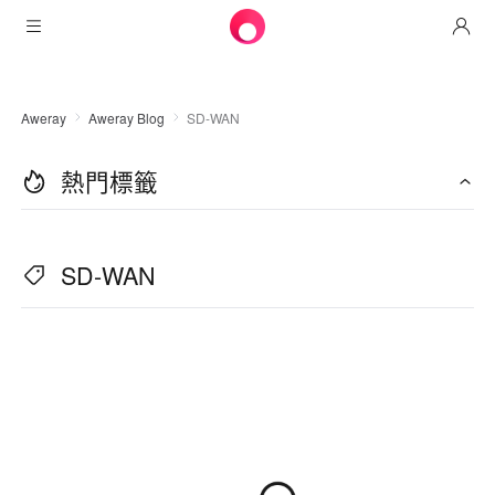
產品
Aweray
Aweray Blog
SD-WAN
AweSun
解決方案
遠程桌面控制
熱門標籤
下載
信息技術運營與支持
AweSeed
智能網絡
定價
遠程工作
AweSun個人版
SD-WAN
AweShell
資源
技術支持
Awseed客戶端
AweSun個人版
NAT穿越專家
合作夥伴
工業物聯網
AweShell客戶端
Awseed企業版
資源
視頻監控
AweShell個人版
合作夥伴
更多
中國澳門
遠程數據訪問
AweShell企業版
繁體中文