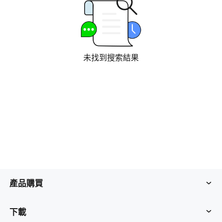
工業製造
聯系我們
Asia
連鎖零售
中國香港
中國澳門
智能硬件
繁體中文
繁體中文
未找到搜索結果
中國台灣
日本
繁體中文
日本語
한국
Malaysia
한국어
English
ประเทศไทย
Việt Nam
ไทย
Tiếng Việt
دولة الإمارات العربية المتحدة
English
Philippines
Singapore
產品購買
English
English
Indonesia
Қазақстан
AweSun
下載
English
Русский