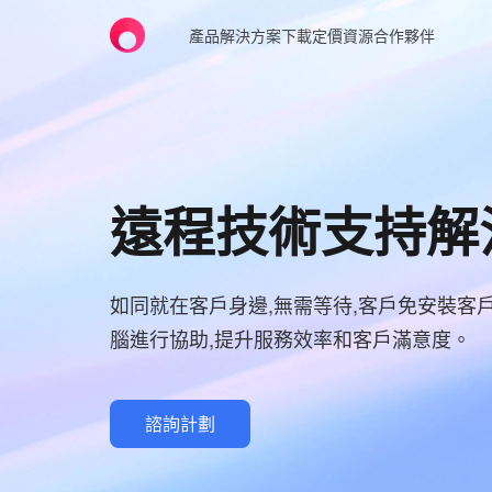
產品
解決方案
下載
定價
資源
合作夥伴
遠程技術支持解
如同就在客戶身邊,無需等待,客戶免安裝客
腦進行協助,提升服務效率和客戶滿意度。
諮詢計劃