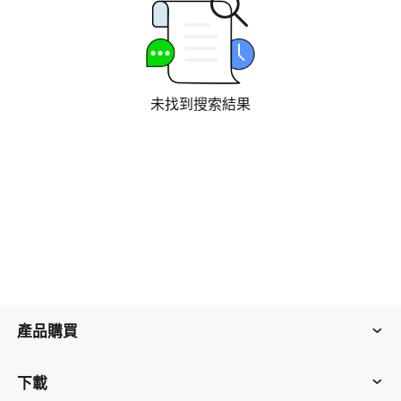
工業製造
聯系我們
Asia
連鎖零售
中國香港
中國澳門
智能硬件
繁體中文
繁體中文
未找到搜索結果
中國台灣
日本
繁體中文
日本語
한국
Malaysia
한국어
English
ประเทศไทย
Việt Nam
ไทย
Tiếng Việt
دولة الإمارات العربية المتحدة
English
Philippines
Singapore
產品購買
English
English
Indonesia
Қазақстан
AweSun
下載
English
Русский