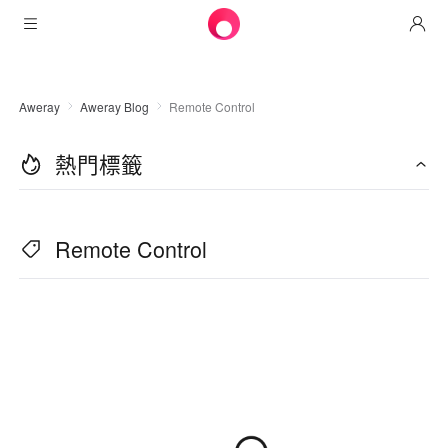
產品
Aweray
Aweray Blog
Remote Control
AweSun
解決方案
遠程桌面控制
熱門標籤
下載
信息技術運營與支持
AweSeed
智能網絡
定價
遠程工作
AweSun個人版
Remote Control
AweShell
資源
技術支持
Awseed客戶端
AweSun個人版
NAT穿越專家
合作夥伴
工業物聯網
AweShell客戶端
Awseed企業版
資源
視頻監控
AweShell個人版
合作夥伴
更多
中國澳門
遠程數據訪問
AweShell企業版
繁體中文