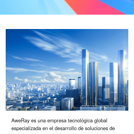
Fabricación industrial
Contacte con nosotros
Asia
Comercio minorista en cadena
中國香港
中國澳門
Hardware inteligente
繁體中文
繁體中文
中國台灣
日本
繁體中文
日本語
한국
Malaysia
한국어
English
ประเทศไทย
Việt Nam
ไทย
Tiếng Việt
دولة الإمارات العربية المتحدة
English
Philippines
Singapore
English
English
AweRay es una empresa tecnológica global
Indonesia
Қазақстан
especializada en el desarrollo de soluciones de
English
Русский