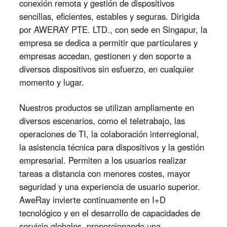
conexión remota y gestión de dispositivos
Узбекистан
Кыргызстан
sencillas, eficientes, estables y seguras. Dirigida
Русский
Русский
por AWERAY PTE. LTD., con sede en Singapur, la
empresa se dedica a permitir que particulares y
empresas accedan, gestionen y den soporte a
Europe
diversos dispositivos sin esfuerzo, en cualquier
United Kingdom
España
momento y lugar.
English
Español
Россия
Белару́сь
Nuestros productos se utilizan ampliamente en
Русский
Русский
diversos escenarios, como el teletrabajo, las
Україна
Deutschland
operaciones de TI, la colaboración interregional,
English
English
la asistencia técnica para dispositivos y la gestión
empresarial. Permiten a los usuarios realizar
Belgien
tareas a distancia con menores costes, mayor
English
seguridad y una experiencia de usuario superior.
AweRay invierte continuamente en I+D
North America
tecnológico y en el desarrollo de capacidades de
United States
Canada
servicio globales, proporcionando una