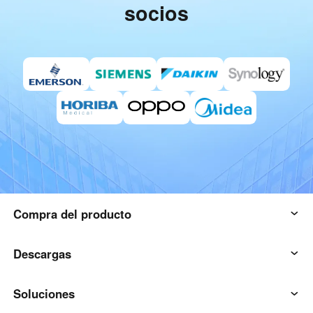
socios
Compra del producto
Por AweSun
Descargas
AweSeed (en inglés)
Cliente AweSun
Soluciones