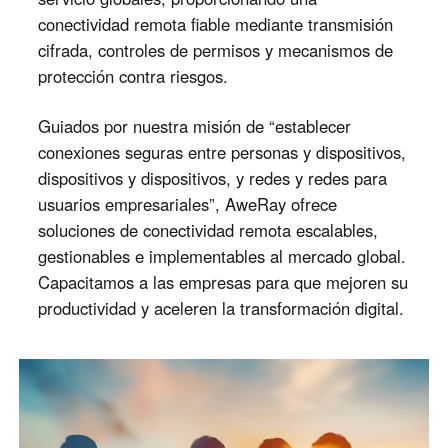
English
English
conectividad remota fiable mediante transmisión
cifrada, controles de permisos y mecanismos de
México
protección contra riesgos.
Español
Guiados por nuestra misión de “establecer
South America
conexiones seguras entre personas y dispositivos,
Colombia
Perú
dispositivos y dispositivos, y redes y redes para
usuarios empresariales”, AweRay ofrece
Español
Español
soluciones de conectividad remota escalables,
Argentina
Venezuela
gestionables e implementables al mercado global.
Español
Español
Capacitamos a las empresas para que mejoren su
productividad y aceleren la transformación digital.
Oceania
Australia
New Zealand
English
English