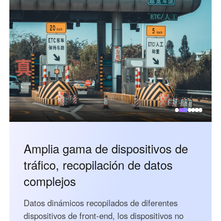
English
English
México
Español
South America
Colombia
Perú
Español
Español
Argentina
Venezuela
Español
Español
Amplia gama de dispositivos de
Oceania
tráfico, recopilación de datos
Australia
New Zealand
complejos
English
English
Datos dinámicos recopilados de diferentes
dispositivos de front-end, los dispositivos no