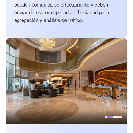
Other Countries and Regions
pueden comunicarse directamente y deben
Other Regions
enviar datos por separado al back-end para
English
agregación y análisis de tráfico.
AI-translated page. Original content available in English.