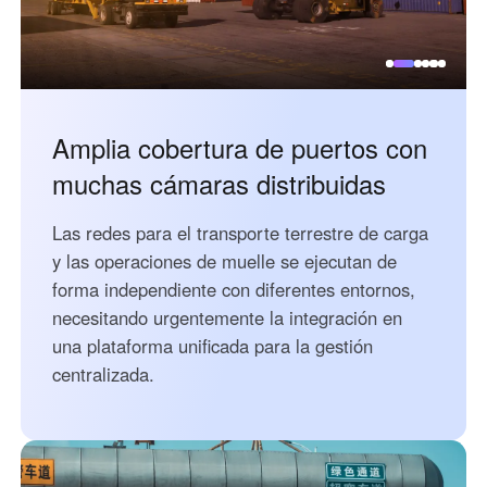
Узбекистан
Кыргызстан
Русский
Русский
Europe
Amplia cobertura de puertos con
United Kingdom
España
muchas cámaras distribuidas
English
Español
Россия
Белару́сь
Las redes para el transporte terrestre de carga
Русский
Русский
y las operaciones de muelle se ejecutan de
Україна
Deutschland
forma independiente con diferentes entornos,
English
English
necesitando urgentemente la integración en
una plataforma unificada para la gestión
Belgien
centralizada.
English
North America
United States
Canada