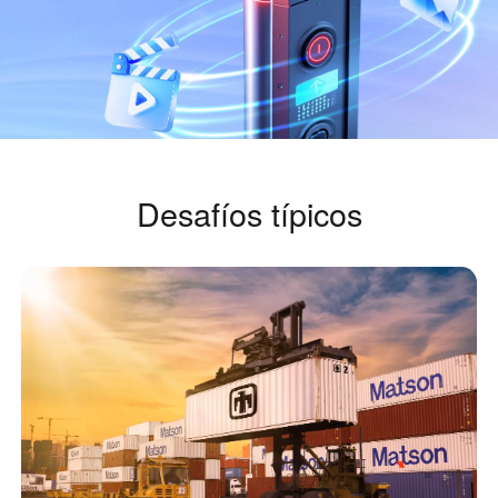
Fabricación industrial
Contacte con nosotros
Asia
Comercio minorista en cadena
中國香港
中國澳門
Hardware inteligente
繁體中文
繁體中文
中國台灣
日本
繁體中文
日本語
한국
Malaysia
Desafíos típicos
한국어
English
ประเทศไทย
Việt Nam
ไทย
Tiếng Việt
دولة الإمارات العربية المتحدة
English
Philippines
Singapore
English
English
Indonesia
Қазақстан
English
Русский