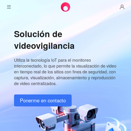
Productos
Solución de
Por AweSun
Soluciones
Control de escritorio remoto
videovigilancia
Descargas
Operaciones y soporte de TI
AweSeed (en inglés)
Utiliza la tecnología IoT para el monitoreo
Redes Inteligente
Precios
Trabajo remoto
AweSun Edición Personal
interconectado, lo que permite la visualización de video
AweShell (en inglés)
en tiempo real de los sitios con fines de seguridad, con
Recursos
captura, visualización, almacenamiento y reproducción
Soporte técnico
Cliente de AweSeed
Plan personal de AweSun
Experto en NAT Traversal
de video centralizados.
Socios
IoT industrial
Cliente de AweShell
Plan de negocios de AweSeed
Recursos
Ponerme en contacto
Video Vigilancia
Plan personal de AweShell
Socios
Más
España
Acceso remoto a datos
Plan de negocios de AweShell
Español