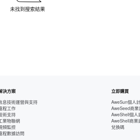
未找到搜索結果
解決方案
立即購買
信息技術運營與支持
AweSun個人
遠程工作
AweSeed商
技術支持
AweShell個
工業物聯網
AweShell商
視頻監控
兌換碼
遠程數據訪問