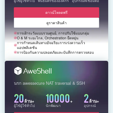
ผู้ใช้ผู้ใช้ทั่วไป
พันธมิตรขององค์กร
อุปกรณ์ที่เชื่อมต่อ
English
English
ดาวน์โหลดฟรี
México
Español
ดูราคาสินค้า
การเฝ้าระวังแบบรวมศูนย์, การปรับใช้แบบกลุ่ม
South America
O & M ระยะไกล, Orchestration ยืดหยุ่น
การกำหนดเส้นทางอัจฉริยะการเร่งความเร็ว
Colombia
Perú
แอปพลิเคชัน
Español
Español
การป้องกันความปลอดภัยและบันทึกการตรวจสอบ
Argentina
Venezuela
Español
Español
Oceania
นรก awessecure NAT traversal & SSH
Australia
New Zealand
20
10000
2
English
English
ล้าน+
+
ล้าน+
ผู้ใช้ผู้ใช้ทั่วไป
นักพัฒนา
อุปกรณ์