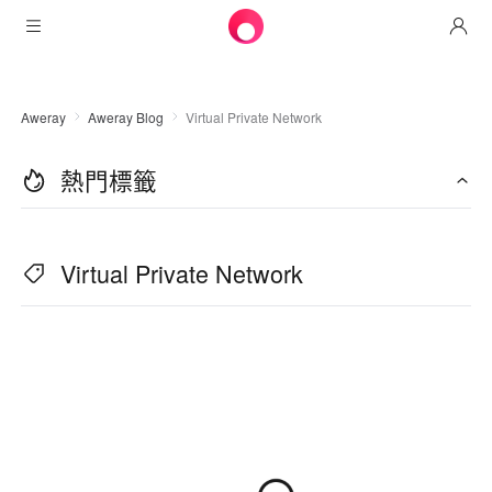
產品
Aweray
Aweray Blog
Virtual Private Network
AweSun
解決方案
遠程桌面控制
熱門標籤
下載
信息技術運營與支持
AweSeed
智能網絡
定價
遠程工作
AweSun個人版
Virtual Private Network
AweShell
資源
技術支持
Awseed客戶端
AweSun個人版
NAT穿越專家
合作夥伴
工業物聯網
AweShell客戶端
Awseed企業版
資源
視頻監控
AweShell個人版
合作夥伴
更多
中國香港
遠程數據訪問
AweShell企業版
繁體中文