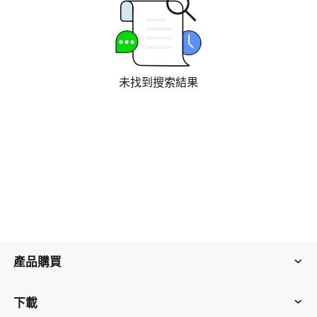
工業製造
聯系我們
Asia
連鎖零售
中國香港
中國澳門
智能硬件
繁體中文
繁體中文
未找到搜索結果
中國台灣
日本
繁體中文
日本語
한국
Malaysia
한국어
English
ประเทศไทย
Việt Nam
ไทย
Tiếng Việt
دولة الإمارات العربية المتحدة
English
Philippines
Singapore
產品購買
English
English
Indonesia
Қазақстан
AweSun
下載
English
Русский