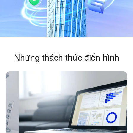
Sản xuất công nghiệp
Liên hệ với chúng tôi
Asia
Bán lẻ chuỗi
中國香港
中國澳門
Phần cứng thông minh
繁體中文
繁體中文
中國台灣
日本
繁體中文
日本語
한국
Malaysia
Những thách thức điển hình
한국어
English
ประเทศไทย
Việt Nam
ไทย
Tiếng Việt
دولة الإمارات العربية المتحدة
English
Philippines
Singapore
English
English
Indonesia
Қазақстан
English
Русский