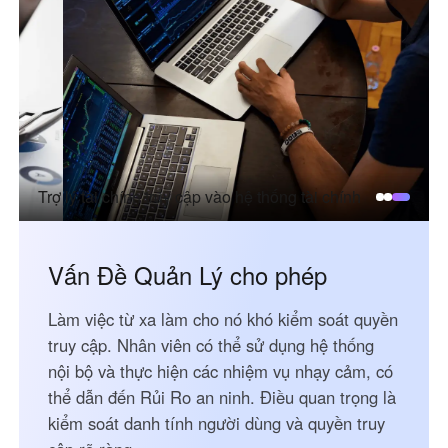
English
English
México
Español
South America
Colombia
Perú
Trợ lý tài chính truy cập vào hệ thống tài chính
Español
Español
Argentina
Venezuela
Español
Español
Vấn Đề Quản Lý cho phép
Làm việc từ xa làm cho nó khó kiểm soát quyền
Oceania
truy cập. Nhân viên có thể sử dụng hệ thống
Australia
New Zealand
nội bộ và thực hiện các nhiệm vụ nhạy cảm, có
English
English
thể dẫn đến Rủi Ro an ninh. Điều quan trọng là
kiểm soát danh tính người dùng và quyền truy