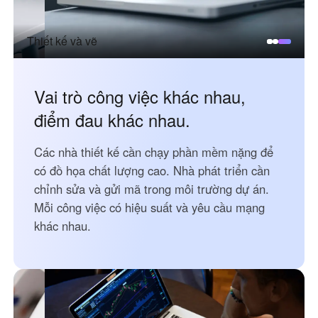
Узбекистан
Кыргызстан
Русский
Русский
Thiết kế và vẽ
Europe
Vai trò công việc khác nhau,
United Kingdom
España
điểm đau khác nhau.
English
Español
Россия
Белару́сь
Các nhà thiết kế cần chạy phần mềm nặng để
Русский
Русский
có đồ họa chất lượng cao. Nhà phát triển cần
Україна
Deutschland
chỉnh sửa và gửi mã trong môi trường dự án.
English
English
Mỗi công việc có hiệu suất và yêu cầu mạng
khác nhau.
Belgien
English
North America
United States
Canada