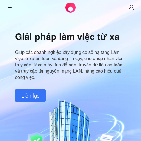
Sản phẩm
Giải pháp làm việc từ xa
Awesun
Giải pháp
Điều khiển máy tính để bàn từ xa
Giúp các doanh nghiệp xây dựng cơ sở hạ tầng Làm
Tải xuống
Vận hành & hỗ trợ CNTT
Hạt Dẻ
việc từ xa an toàn và đáng tin cậy, cho phép nhân viên
truy cập từ xa máy tính để bàn, truyền dữ liệu an toàn
Mạng thông minh
Định Giá
Làm việc từ xa
Phiên bản cá nhân awesun
và truy cập tài nguyên mạng LAN, nâng cao hiệu quả
Aweshell
công việc.
Tài Nguyên
Hỗ trợ kỹ thuật
Khách hàng aweseed
Kế hoạch cá nhân awesun
NAT traversal Expert
Liên lạc
Đối tác
IOT công nghiệp
Khách hàng aweshell
Kế hoạch kinh doanh aweseed
Tài Nguyên
Giám sát video
Kế hoạch cá nhân aweshell
Đối tác
Hơn
Việt Nam
Truy cập dữ liệu từ xa
Kế hoạch kinh doanh aweshell
Tiếng Việt