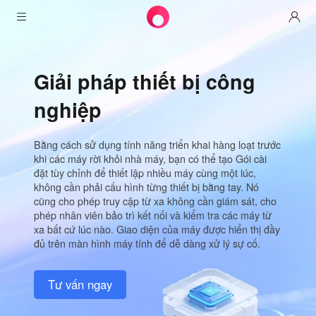
Sản phẩm
Giải pháp thiết bị công
Awesun
Giải pháp
Điều khiển máy tính để bàn từ xa
nghiệp
Tải xuống
Vận hành & hỗ trợ CNTT
Hạt Dẻ
Bằng cách sử dụng tính năng triển khai hàng loạt trước
Mạng thông minh
Định Giá
Làm việc từ xa
Phiên bản cá nhân awesun
khi các máy rời khỏi nhà máy, bạn có thể tạo Gói cài
Aweshell
đặt tùy chỉnh để thiết lập nhiều máy cùng một lúc,
Tài Nguyên
không cần phải cấu hình từng thiết bị bằng tay. Nó
Hỗ trợ kỹ thuật
Khách hàng aweseed
Kế hoạch cá nhân awesun
NAT traversal Expert
cũng cho phép truy cập từ xa không cần giám sát, cho
phép nhân viên bảo trì kết nối và kiểm tra các máy từ
Đối tác
IOT công nghiệp
Khách hàng aweshell
Kế hoạch kinh doanh aweseed
Tài Nguyên
xa bất cứ lúc nào. Giao diện của máy được hiển thị đầy
đủ trên màn hình máy tính để dễ dàng xử lý sự cố.
Giám sát video
Kế hoạch cá nhân aweshell
Đối tác
Hơn
Tư vấn ngay
Việt Nam
Truy cập dữ liệu từ xa
Kế hoạch kinh doanh aweshell
Tiếng Việt