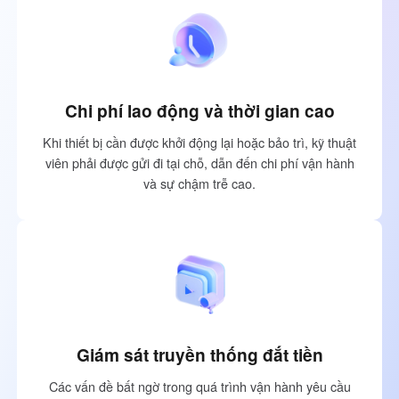
English
English
México
Español
Chi phí lao động và thời gian cao
South America
Khi thiết bị cần được khởi động lại hoặc bảo trì, kỹ thuật
Colombia
Perú
viên phải được gửi đi tại chỗ, dẫn đến chi phí vận hành
Español
Español
và sự chậm trễ cao.
Argentina
Venezuela
Español
Español
Oceania
Australia
New Zealand
English
English
Giám sát truyền thống đắt tiền
Các vấn đề bất ngờ trong quá trình vận hành yêu cầu