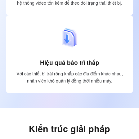
Other Countries and Regions
hệ thống video tốn kém để theo dõi trạng thái thiết bị.
Other Regions
English
AI-translated page. Original content available in English.
Hiệu quả bảo trì thấp
Với các thiết bị trải rộng khắp các địa điểm khác nhau,
nhân viên khó quản lý đồng thời nhiều máy.
Kiến trúc giải pháp