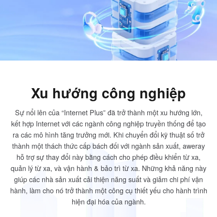
Sản xuất công nghiệp
Liên hệ với chúng tôi
Asia
Bán lẻ chuỗi
中國香港
中國澳門
Phần cứng thông minh
繁體中文
繁體中文
中國台灣
日本
繁體中文
日本語
한국
Malaysia
Xu hướng công nghiệp
한국어
English
Sự nổi lên của “Internet Plus” đã trở thành một xu hướng lớn,
ประเทศไทย
Việt Nam
kết hợp Internet với các ngành công nghiệp truyền thống để tạo
ไทย
Tiếng Việt
ra các mô hình tăng trưởng mới. Khi chuyển đổi kỹ thuật số trở
دولة الإمارات العربية المتحدة
thành một thách thức cấp bách đối với ngành sản xuất, aweray
hỗ trợ sự thay đổi này bằng cách cho phép điều khiển từ xa,
English
quản lý từ xa, và vận hành & bảo trì từ xa. Những khả năng này
Philippines
Singapore
giúp các nhà sản xuất cải thiện năng suất và giảm chi phí vận
English
English
hành, làm cho nó trở thành một công cụ thiết yếu cho hành trình
Indonesia
Қазақстан
hiện đại hóa của ngành.
English
Русский