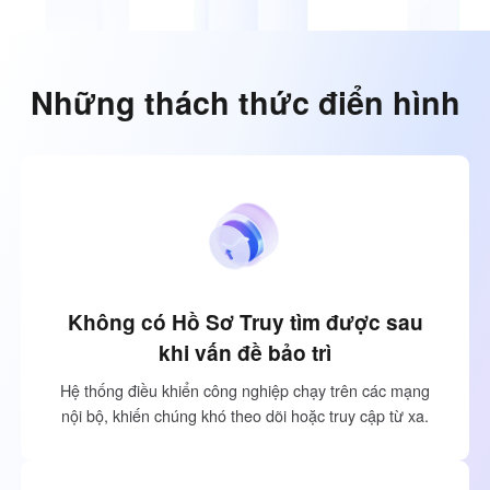
Узбекистан
Кыргызстан
Русский
Русский
Những thách thức điển hình
Europe
United Kingdom
España
English
Español
Россия
Белару́сь
Русский
Русский
Україна
Deutschland
English
English
Không có Hồ Sơ Truy tìm được sau
Belgien
khi vấn đề bảo trì
English
Hệ thống điều khiển công nghiệp chạy trên các mạng
nội bộ, khiến chúng khó theo dõi hoặc truy cập từ xa.
North America
United States
Canada