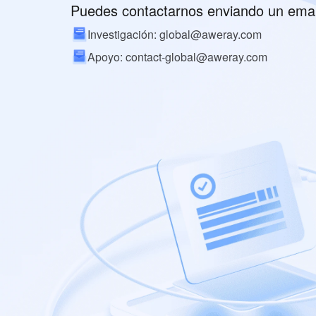
Puedes contactarnos enviando un emai
Investigación: global@aweray.com
Apoyo: contact-global@aweray.com