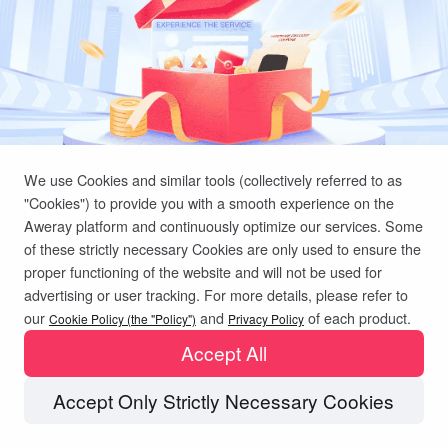
Fabricación industrial
Contacte con nosotros
Asia
Comercio minorista en cadena
中國香港
中國澳門
Hardware inteligente
繁體中文
繁體中文
中國台灣
日本
繁體中文
日本語
We use Cookies and similar tools (collectively referred to as
한국
Malaysia
"Cookies") to provide you with a smooth experience on the
한국어
English
Aweray platform and continuously optimize our services. Some
ประเทศไทย
Việt Nam
of these strictly necessary Cookies are only used to ensure the
ไทย
Tiếng Việt
proper functioning of the website and will not be used for
advertising or user tracking. For more details, please refer to
دولة الإمارات العربية المتحدة
our
and
of each product.
Cookie Policy (the "Policy")
Privacy Policy
English
Accept All
Philippines
Singapore
English
English
Accept Only Strictly Necessary Cookies
Indonesia
Қазақстан
Copyright © 2026 AweRay PTE All Rights Reserved.
English
Русский