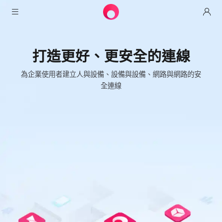
產品
打造更好、更安全的連線
AweSun
解決方案
遠程桌面控制
為企業使用者建立人與設備、設備與設備、網路與網路的安
下載
信息技術運營與支持
全連線
AweSeed
智能網絡
定價
遠程工作
AweSun個人版
AweShell
資源
技術支持
Awseed客戶端
AweSun個人版
NAT穿越專家
合作夥伴
工業物聯網
AweShell客戶端
Awseed企業版
資源
視頻監控
AweShell個人版
合作夥伴
更多
中國香港
遠程數據訪問
AweShell企業版
繁體中文