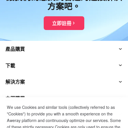
方案吧。
立即註冊
產品購買
AweSun
下載
AweSeed
AweSun客戶端
解決方案
AweShell
AweSeed客戶端
信息技術運營與支持
立即購買
We use Cookies and similar tools (collectively referred to as
"Cookies") to provide you with a smooth experience on the
智能硬件
AweShell客戶端
遠程工作
AweSun個人計劃
支持
Aweray platform and continuously optimize our services. Some
of these strictly necessary Cookies are only used to ensure the