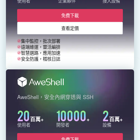
使用者
企業夥伴
接入設備
English
English
免費下載
México
Español
查看定價
集中監控，批次部署
South America
遠端維運，靈活編排
智慧選路，應用加速
Colombia
Perú
安全防護，稽核日誌
Español
Español
Argentina
Venezuela
Español
Español
AweShell，安全內網穿透與 SSH
Oceania
20
10000
2
Australia
New Zealand
百萬+
+
百萬+
English
English
使用者
開發者
設備
免費下載