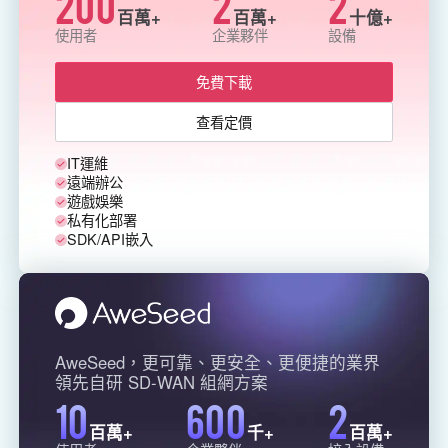
200
2
2
百萬+
百萬+
十億+
Узбекистан
Кыргызстан
使用者
企業夥伴
設備
Русский
Русский
免費下載
Europe
查看定價
United Kingdom
España
IT運維
English
Español
遠端辦公
Россия
Белару́сь
遊戲娛樂
私有化部署
Русский
Русский
SDK/API嵌入
Україна
Deutschland
English
English
Belgien
English
AweSeed，更可靠、更安全、更便捷的業界
領先自研 SD-WAN 組網方案
10
600
2
North America
百萬+
千+
百萬+
United States
Canada