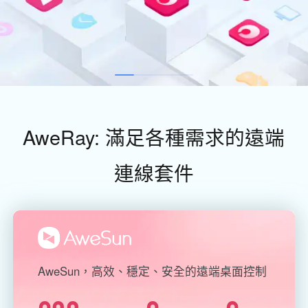
工業製造
聯系我們
Asia
連鎖零售
中國香港
中國澳門
智能硬件
繁體中文
繁體中文
中國台灣
日本
繁體中文
日本語
한국
Malaysia
AweRay: 滿足各種需求的遠端
한국어
English
ประเทศไทย
Việt Nam
連線套件
ไทย
Tiếng Việt
دولة الإمارات العربية المتحدة
English
Philippines
Singapore
English
English
AweSun，高效、穩定、安全的遠端桌面控制
Indonesia
Қазақстан
English
Русский